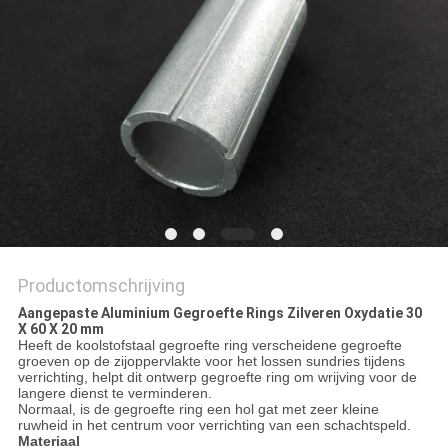
Productomschrijving
Aangepaste Aluminium Gegroefte Rings Zilveren Oxydatie 30
X 60 X 20 mm
Heeft de koolstofstaal gegroefte ring verscheidene gegroefte
groeven op de zijoppervlakte voor het lossen sundries tijdens
verrichting, helpt dit ontwerp gegroefte ring om wrijving voor de
langere dienst te verminderen.
Normaal, is de gegroefte ring een hol gat met zeer kleine
ruwheid in het centrum voor verrichting van een schachtspeld.
Materiaal