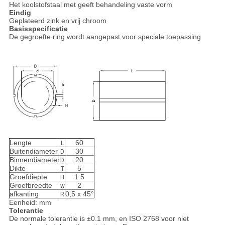
Het koolstofstaal met geeft behandeling vaste vorm
Eindig
Geplateerd zink en vrij chroom
Basisspecificatie
De gegroefte ring wordt aangepast voor speciale toepassing
Lengte
60
L
Buitendiameter
30
D
Binnendiameter
20
D
Dikte
5
T
Groefdiepte
1.5
H
Groefbreedte
2
w
afkanting
0,5 x 45°
R
Eenheid: mm
Tolerantie
De normale tolerantie is ±0.1 mm, en ISO 2768 voor niet