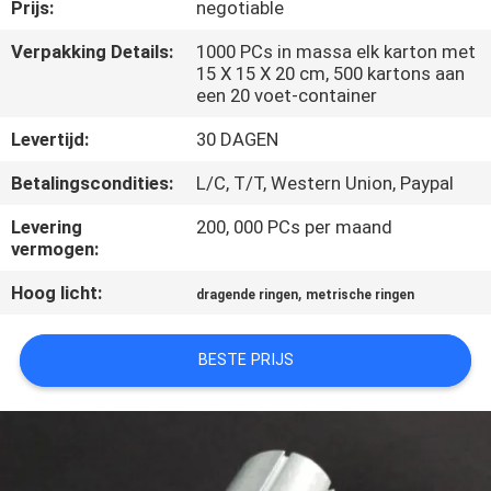
SITEMAP
Prijs:
negotiable
Verpakking Details:
1000 PCs in massa elk karton met
15 X 15 X 20 cm, 500 kartons aan
PRIVACY
een 20 voet-container
POLICY
Levertijd:
30 DAGEN
Betalingscondities:
L/C, T/T, Western Union, Paypal
Levering
200, 000 PCs per maand
vermogen:
Hoog licht:
,
dragende ringen
metrische ringen
BESTE PRIJS