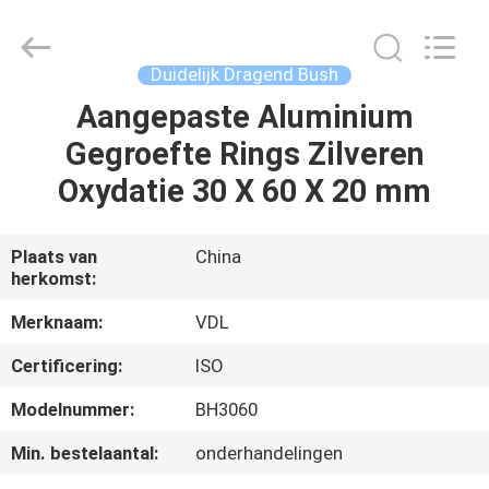
VEDALI
HARDWARE
CO.,
LTD.
All
Duidelijk Dragend Bush
Rights
Reserved.
Aangepaste Aluminium
HUIS
Gegroefte Rings Zilveren
PRODUCTEN
Oxydatie 30 X 60 X 20 mm
ONGEVEER
Plaats van
China
herkomst:
ONS
Merknaam:
VDL
FABRIEKSREIS
Certificering:
ISO
Modelnummer:
BH3060
KWALITEITSCONTROLE
Min. bestelaantal:
onderhandelingen