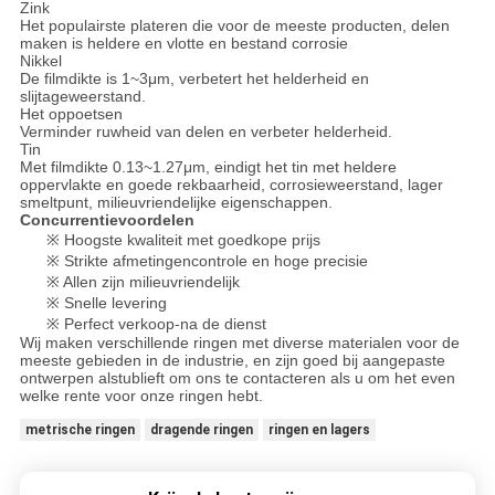
Zink
Het populairste plateren die voor de meeste producten, delen
maken is heldere en vlotte en bestand corrosie
Nikkel
De filmdikte is 1~3μm, verbetert het helderheid en
slijtageweerstand.
Het oppoetsen
Verminder ruwheid van delen en verbeter helderheid.
Tin
Met filmdikte 0.13~1.27μm, eindigt het tin met heldere
oppervlakte en goede rekbaarheid, corrosieweerstand, lager
smeltpunt, milieuvriendelijke eigenschappen.
Concurrentievoordelen
※ Hoogste kwaliteit met goedkope prijs
※ Strikte afmetingencontrole en hoge precisie
※ Allen zijn milieuvriendelijk
※ Snelle levering
※ Perfect verkoop-na de dienst
Wij maken verschillende ringen met diverse materialen voor de
meeste gebieden in de industrie, en zijn goed bij aangepaste
ontwerpen alstublieft om ons te contacteren als u om het even
welke rente voor onze ringen hebt.
metrische ringen
dragende ringen
ringen en lagers