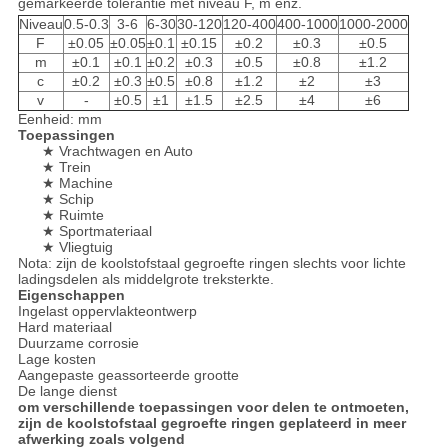
gemarkeerde tolerantie met niveau F, m enz.
Niveau
0.5-0.3
3-6
6-30
30-120
120-400
400-1000
1000-2000
F
±0.05
±0.05
±0.1
±0.15
±0.2
±0.3
±0.5
m
±0.1
±0.1
±0.2
±0.3
±0.5
±0.8
±1.2
c
±0.2
±0.3
±0.5
±0.8
±1.2
±2
±3
v
-
±0.5
±1
±1.5
±2.5
±4
±6
Eenheid: mm
Toepassingen
★ Vrachtwagen en Auto
★ Trein
★ Machine
★ Schip
★ Ruimte
★ Sportmateriaal
★ Vliegtuig
Nota: zijn de koolstofstaal gegroefte ringen slechts voor lichte
ladingsdelen als middelgrote treksterkte.
Eigenschappen
Ingelast oppervlakteontwerp
Hard materiaal
Duurzame corrosie
Lage kosten
Aangepaste geassorteerde grootte
De lange dienst
om verschillende toepassingen voor delen te ontmoeten,
zijn de koolstofstaal gegroefte ringen geplateerd in meer
afwerking zoals volgend