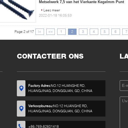
Metselwerk 7,5 van het Vierkante Kegelmm Punt
Lees meer
2022-01-18 16:05:53
Page 2 of 17
|<
<<
1
2
3
4
5
6
7
CONTACTEER ONS
L
Factory Adres:
NO.12 HUANGHE RD,
HUANGJINAG, DONGGUAN, GD, CHINA
Verkoopbureau:
NO.12 HUANGHE RD,
HUANGJINAG, DONGGUAN, GD, CHINA
+86-769-82601418