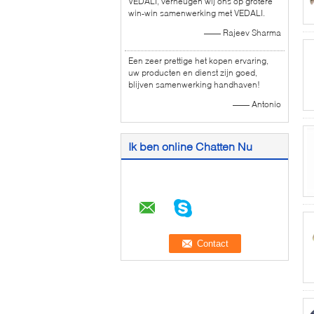
VEDALI, verheugen wij ons op grotere
win-win samenwerking met VEDALI.
—— Rajeev Sharma
Een zeer prettige het kopen ervaring,
uw producten en dienst zijn goed,
blijven samenwerking handhaven!
—— Antonio
Ik ben online Chatten Nu