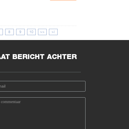
8
9
10
>>
>|
AAT BERICHT ACHTER