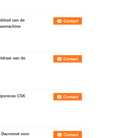
mblied van de
Contact
Wasmachine
tdraai van de
Contact
lipsreces CSK
Contact
e Dacromet voor
Contact