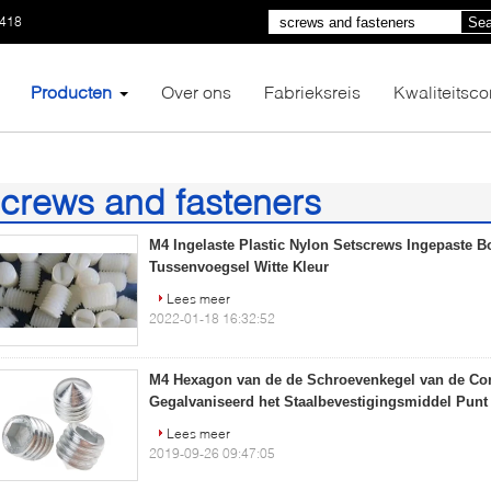
1418
Sea
Producten
Over ons
Fabrieksreis
Kwaliteitsco
crews and fasteners
64)
M4 Ingelaste Plastic Nylon Setscrews Ingepaste B
Tussenvoegsel Witte Kleur
Lees meer
2022-01-18 16:32:52
M4 Hexagon van de de Schroevenkegel van de Co
Gegalvaniseerd het Staalbevestigingsmiddel Punt
Lees meer
2019-09-26 09:47:05