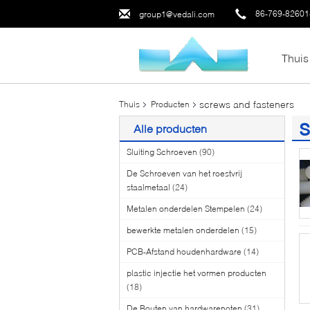
86-769-8260
group1@vedali.com
Thuis
screws and fasteners
Thuis
Producten
s
Alle producten
(1
Sluiting Schroeven
(90)
De Schroeven van het roestvrij
staalmetaal
(24)
Metalen onderdelen Stempelen
(24)
bewerkte metalen onderdelen
(15)
PCB-Afstand houdenhardware
(14)
plastic injectie het vormen producten
(18)
De Bouten van hardwarenoten
(31)