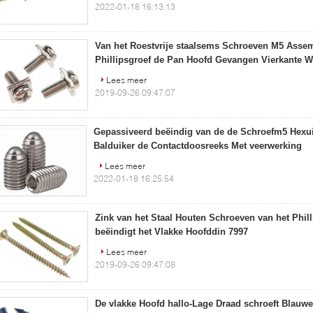
2022-01-18 16:13:13
Van het Roestvrije staalsems Schroeven M5 Asse
Phillipsgroef de Pan Hoofd Gevangen Vierkante 
Lees meer
2019-09-26 09:47:07
Gepassiveerd beëindig van de de Schroefm5 Hexui
Balduiker de Contactdoosreeks Met veerwerking
Lees meer
2022-01-18 16:25:54
Zink van het Staal Houten Schroeven van het Phil
beëindigt het Vlakke Hoofddin 7997
Lees meer
2019-09-26 09:47:08
De vlakke Hoofd hallo-Lage Draad schroeft Blauw