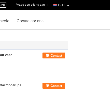
Vraag een offerte aan
|
rch
Dutch
ntrole
Contacteer ons
out voor
Contact
ntactdoosrups
Contact