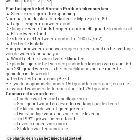
450~500
±0.87
±1.3
±1.95
Plastic Injectie het Vormen Productenkenmerken
▲ Sterkte met grote trekspanning
Normaal, kan de plastic treksterkte Mpa zijn tot 80
▲ Lage Temperatuurweerstand
De laagste weerstandstemperatuur kan 40 graad zijn onder nul.
▲ Effectweerstand
De sterkste effectweerstand is tot 100 (kJ/m2)
▲ Perfecte Isolatie
Hoog volumeweerstandsvermogen en zeer goed op het voltage
van de weerstandsanalyse
▲ Wordt gebruikt voor diverse klimaten
De plastic injectie het vormen producten kunnen van graad -50
aan 280 graad werken, is het beschikbaar voor de meeste
gebieden in de wereld.
▲ Perfect Hittebestendig Bezit
Het werk onophoudelijk onder 150 graadtemperatuur, en is niet
misvormd wanneer de temperatuur tot 250 graad is.
Concurrentievoordelen
※ Goede kwaliteit met goedkope prijs
※ Snel geantwoord en tevreden verkoop-na de dienst
※ De kleine orde wordt goedgekeurd
※ Overvloedige voorraad voor snelle levering
※ Tot 99% gekwalificeerd tarief
※ Lever in dagen voor norm
※ Strikte kwaliteitscontrole
de plastic delen van het injectieafgietsel