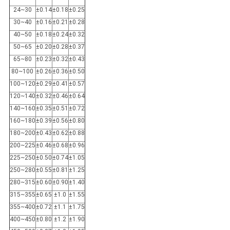
24~30
±0.14
±0.18
±0.25
30~40
±0.16
±0.21
±0.28
40~50
±0.18
±0.24
±0.32
50~65
±0.20
±0.28
±0.37
65~80
±0.23
±0.32
±0.43
80~100
±0.26
±0.36
±0.50
100~120
±0.29
±0.41
±0.57
120~140
±0.32
±0.46
±0.64
140~160
±0.35
±0.51
±0.72
160~180
±0.39
±0.56
±0.80
180~200
±0.43
±0.62
±0.88
200~225
±0.46
±0.68
±0.96
225~250
±0.50
±0.74
±1.05
250~280
±0.55
±0.81
±1.25
280~315
±0.60
±0.90
±1.40
315~355
±0.65
±1.0
±1.55
355~400
±0.72
±1.1
±1.75
400~450
±0.80
±1.2
±1.90