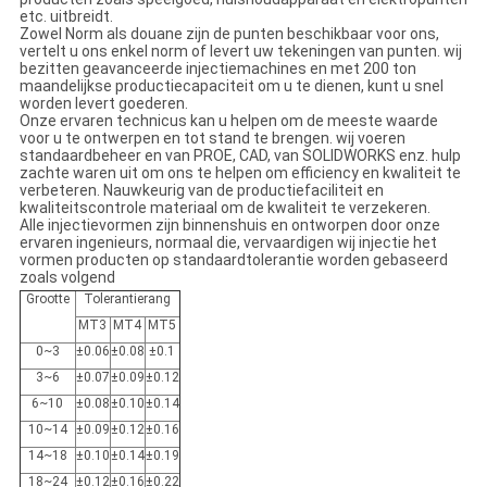
etc. uitbreidt.
Zowel Norm als douane zijn de punten beschikbaar voor ons,
vertelt u ons enkel norm of levert uw tekeningen van punten. wij
bezitten geavanceerde injectiemachines en met 200 ton
maandelijkse productiecapaciteit om u te dienen, kunt u snel
worden levert goederen.
Onze ervaren technicus kan u helpen om de meeste waarde
voor u te ontwerpen en tot stand te brengen. wij voeren
standaardbeheer en van PROE, CAD, van SOLIDWORKS enz. hulp
zachte waren uit om ons te helpen om efficiency en kwaliteit te
verbeteren. Nauwkeurig van de productiefaciliteit en
kwaliteitscontrole materiaal om de kwaliteit te verzekeren.
Alle injectievormen zijn binnenshuis en ontworpen door onze
ervaren ingenieurs, normaal die, vervaardigen wij injectie het
vormen producten op standaardtolerantie worden gebaseerd
zoals volgend
Grootte
Tolerantierang
MT3
MT4
MT5
0~3
±0.06
±0.08
±0.1
3~6
±0.07
±0.09
±0.12
6~10
±0.08
±0.10
±0.14
10~14
±0.09
±0.12
±0.16
14~18
±0.10
±0.14
±0.19
18~24
±0.12
±0.16
±0.22