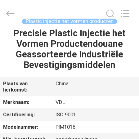
VEDALI
HARDWARE
CO.,
LTD.
All
Plastic injectie het vormen producten
Rights
Reserved.
Precisie Plastic Injectie het
HUIS
Vormen Productendouane
PRODUCTEN
Geassorteerde Industriële
Bevestigingsmiddelen
ONGEVEER
ONS
Plaats van
China
herkomst:
FABRIEKSREIS
Merknaam:
VDL
Certificering:
ISO 9001
KWALITEITSCONTROLE
Modelnummer:
PIM1016