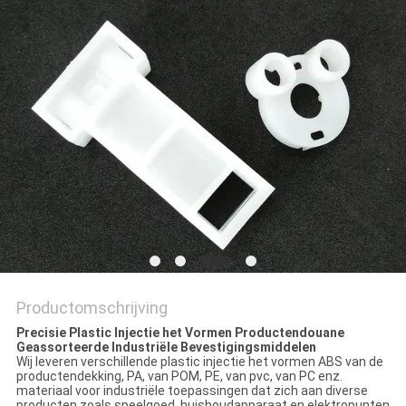
Productomschrijving
Precisie Plastic Injectie het Vormen Productendouane
Geassorteerde Industriële Bevestigingsmiddelen
Wij leveren verschillende plastic injectie het vormen ABS van de
productendekking, PA, van POM, PE, van pvc, van PC enz.
materiaal voor industriële toepassingen dat zich aan diverse
producten zoals speelgoed, huishoudapparaat en elektropunten