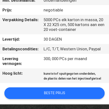
Min. bestelaantal:
onderhandelingen
SITEMAP
Prijs:
negotiable
PRIVACY
Verpakking Details:
5000 PCs elk karton in massa, 20
X 22 X25 cm, 500 kartons aan een
POLICY
20 voet-container
Levertijd:
30 DAGEN
Betalingscondities:
L/C, T/T, Western Union, Paypal
Levering
300, 000 PCs per maand
vermogen:
Hoog licht:
,
kunststof spuitgegoten onderdelen
de plastic delen van het injectieafgietsel
BESTE PRIJS