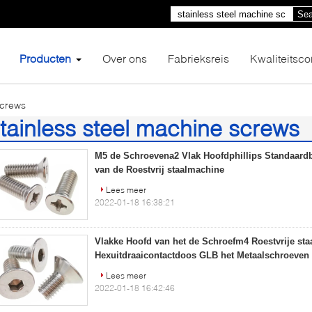
Sea
Producten
Over ons
Fabrieksreis
Kwaliteitsco
screws
tainless steel machine screws
3)
M5 de Schroevena2 Vlak Hoofdphillips Standaard
van de Roestvrij staalmachine
Lees meer
2022-01-18 16:38:21
Vlakke Hoofd van het de Schroefm4 Roestvrije sta
Hexuitdraaicontactdoos GLB het Metaalschroeven
Lees meer
2022-01-18 16:42:46