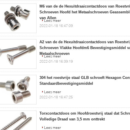
M6 van de de Hexuitdraaicontactdoos van Roestvri
Schroeven Hoofd het Metaalschroeven Geassemb
van Allen
Lees meer
2022-01-18 16:47:09
A2 van de de Hexuitdraaicontactdoos van Roestvri
Schroeven Vlakke Hoofdm6 Bevestigingsmiddel v
Metaalschroeven
Lees meer
2022-01-18 16:39:19
304 het roestvrije staal GLB schroeft Hexagon C
Standaardbevestigingsmiddel
Lees meer
2022-01-18 16:47:25
Torxcontactdoos om Hoofdroestvrij staal dat Schr
Volledige Draad van 3,5 mm onttrekt
Lees meer