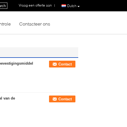
Vraag een offerte aan
|
rch
Dutch
ntrole
Contacteer ons
bevestigingsmiddel
Contact
al van de
Contact