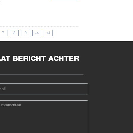
s
7
8
9
>>
>|
AAT BERICHT ACHTER