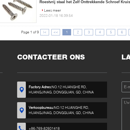
Roestvrij staal het Zelf Onttrekkende Schroef Krui
Lees meer
2022-01-18 16:39:54
Page 1 of 9
|<
<<
1
2
3
4
5
6
CONTACTEER ONS
L
Factory Adres:
NO.12 HUANGHE RD,
HUANGJINAG, DONGGUAN, GD, CHINA
Verkoopbureau:
NO.12 HUANGHE RD,
HUANGJINAG, DONGGUAN, GD, CHINA
+86-769-82601418