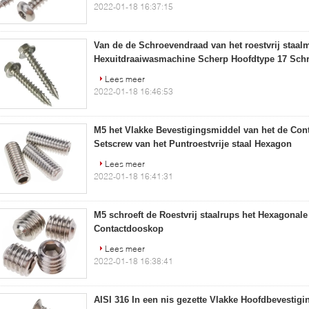
2022-01-18 16:37:15
Van de de Schroevendraad van het roestvrij staal
Hexuitdraaiwasmachine Scherp Hoofdtype 17 Schr
Lees meer
2022-01-18 16:46:53
M5 het Vlakke Bevestigingsmiddel van het de Con
Setscrew van het Puntroestvrije staal Hexagon
Lees meer
2022-01-18 16:41:31
M5 schroeft de Roestvrij staalrups het Hexagonale
Contactdooskop
Lees meer
2022-01-18 16:38:41
AISI 316 In een nis gezette Vlakke Hoofdbevestig