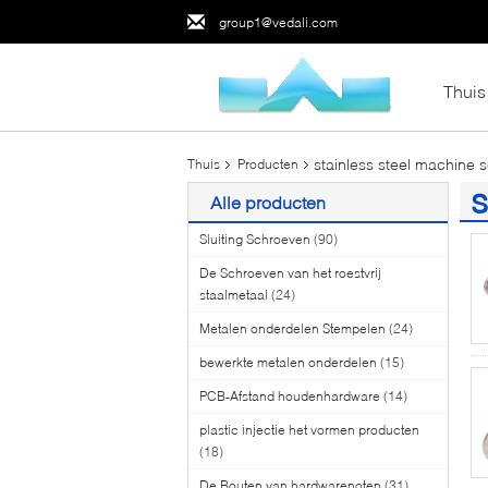
group1@vedali.com
Thuis
stainless steel machine 
Thuis
Producten
s
Alle producten
(8
Sluiting Schroeven
(90)
De Schroeven van het roestvrij
staalmetaal
(24)
Metalen onderdelen Stempelen
(24)
bewerkte metalen onderdelen
(15)
PCB-Afstand houdenhardware
(14)
plastic injectie het vormen producten
(18)
De Bouten van hardwarenoten
(31)