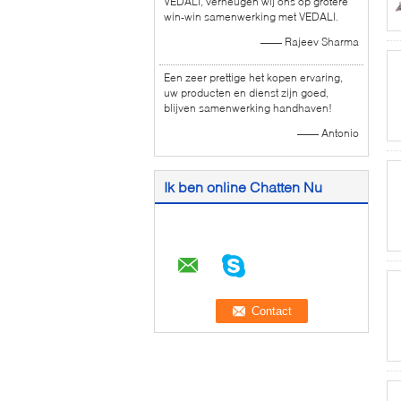
VEDALI, verheugen wij ons op grotere
win-win samenwerking met VEDALI.
—— Rajeev Sharma
Een zeer prettige het kopen ervaring,
uw producten en dienst zijn goed,
blijven samenwerking handhaven!
—— Antonio
Ik ben online Chatten Nu