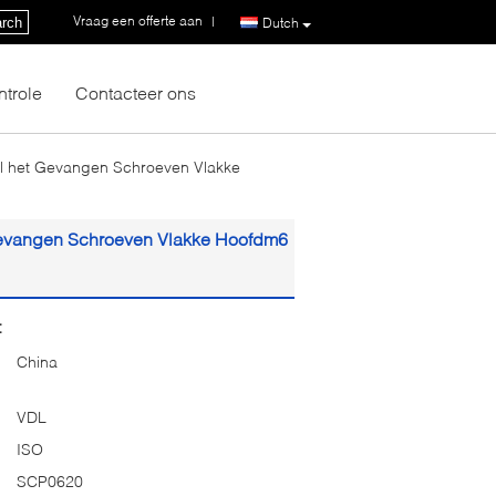
Vraag een offerte aan
|
rch
Dutch
ntrole
Contacteer ons
aal het Gevangen Schroeven Vlakke
 Gevangen Schroeven Vlakke Hoofdm6
:
China
VDL
ISO
SCP0620