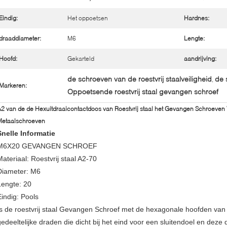
Eindig:
Het oppoetsen
Hardnes:
draaddiameter:
M6
Lengte:
Hoofd:
Gekarteld
aandrijving:
de schroeven van de roestvrij staalveiligheid
de 
,
Markeren:
Oppoetsende roestvrij staal gevangen schroef
2 van de de Hexuitdraaicontactdoos van Roestvrij staal het Gevangen Schroeven
Metaalschroeven
Snelle Informatie
M6X20 GEVANGEN SCHROEF
Materiaal: Roestvrij staal A2-70
Diameter: M6
Lengte: 20
Eindig: Pools
Is de roestvrij staal Gevangen Schroef met de hexagonale hoofden van
gedeeltelijke draden die dicht bij het eind voor een sluitendoel en deze