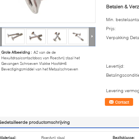
Betalen & Ver
Min. bestelaanta
Prijs:
Verpakking Detai
Grote Afbeelding :
A2 van de de
Hexuitdraaicontactdoos van Roestvrij staal het
Gevangen Schroeven Vlakke Hoofdm6
Levertijd:
Bevestigingsmiddel van het Metaalschroeven
Betalingsconditi
Levering vermo
Contact
Gedetailleerde productomschrijving
Materiaal:
Roestvrij staal
Bezitsklasse: