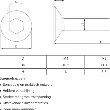
D
M4
M5
DK
10.3
11.1
H
6
6.3
Eigenschappen
★ Eenvoudig en praktisch ontwerp
★ Heldere verschijning
★ Sterkte met grote trekspanning
★ Uitstekende Sluitenprestaties
★ Hoge nauwkeurigheid