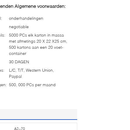
zenden Algemene voorwaarden:
l:
onderhandelingen
negotiable
ls:
5000 PCs elk karton in massa
met afmetings 20 X 22 X25 cm,
500 kartons aan een 20 voet-
container
30 DAGEN
es:
L/C, T/T, Western Union,
Paypal
gen:
500, 000 PCs per maand
A2--70