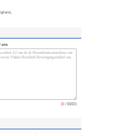
,
ligheid
r ons
(
0
/ 3000)