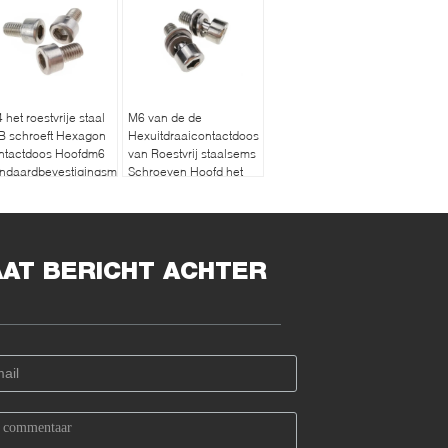
 het roestvrije staal
M6 van de de
B schroeft Hexagon
Hexuitdraaicontactdoos
ntactdoos Hoofdm6
van Roestvrij staalsems
ndaardbevestigingsmiddel
Schroeven Hoofd het
Metaalschroeven
Geassembleerde
Wasmachines van
Allen
AAT BERICHT ACHTER