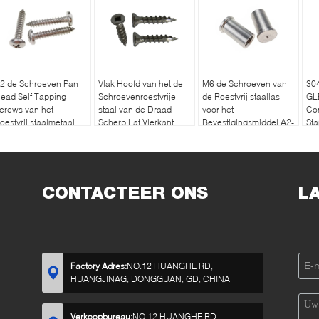
2 de Schroeven Pan
Vlak Hoofd van het de
M6 de Schroeven van
304
ead Self Tapping
Schroevenroestvrije
de Roestvrij staallas
GL
crews van het
staal van de Draad
voor het
Co
oestvrij staalmetaal
Scherp Lat Vierkant
Bevestigingsmiddel A2-
Sta
oor Metaalblad
Contactdoostype 17
70 van het Vleklassen
CONTACTEER ONS
L
Factory Adres:
NO.12 HUANGHE RD,
HUANGJINAG, DONGGUAN, GD, CHINA
Verkoopbureau:
NO.12 HUANGHE RD,