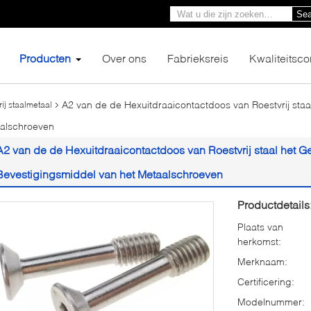
Sea
Producten
Over ons
Fabrieksreis
Kwaliteitsco
A2 van de de Hexuitdraaicontactdoos van Roestvrij st
ij staalmetaal
aalschroeven
A2 van de de Hexuitdraaicontactdoos van Roestvrij staal het
Bevestigingsmiddel van het Metaalschroeven
Productdetails
Plaats van
herkomst:
Merknaam:
Certificering:
Modelnummer: