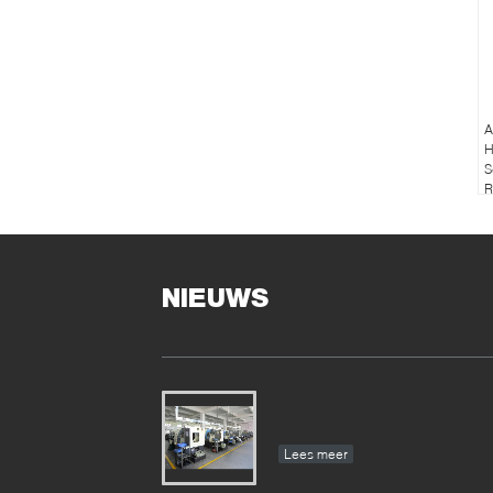
A
H
S
R
v
NIEUWS
Lees meer