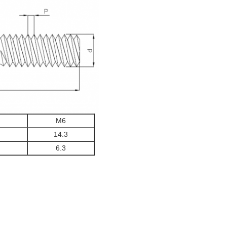
M6
14.3
6.3