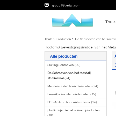
group1@vedali.com
Thuis
Thuis
Producten
De Schroeven van het roestvr
Hoofdm6 Bevestigingsmiddel van het Met
Alle producten
Sluiting Schroeven
(90)
De Schroeven van het roestvrij
staalmetaal
(24)
Metalen onderdelen Stempelen
(24)
bewerkte metalen onderdelen
(15)
PCB-Afstand houdenhardware
(14)
plastic injectie het vormen producten
(18)