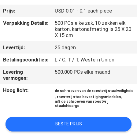
SITEMAP
Prijs:
USD 0.01 - 0.1 each piece
PRIVACY
Verpakking Details:
500 PCs elke zak, 10 zakken elk
karton, kartonafmeting is 25 X 20
POLICY
X 15 cm
Levertijd:
25 dagen
Betalingscondities:
L / C, T / T, Western Union
Levering
500.000 PCs elke maand
vermogen:
Hoog licht:
de schroeven van de roestvrij staalveiligheid
,
,
roestvrij staalbevestigingsmiddelen
m8 de schroeven van roestvrij
staalchicargo
BESTE PRIJS