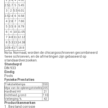
2.5
1.7
5
5.45
3
2
5.5
6.01
3.5
2.4
6
6.58
4
2.8
7
7.66
5
3.5
8
8.79
6
4
10
11.05
7
4.8
11
12.12
8
5.3
13
14.38
10
6.4
17
18.9
Nota: Normaal, worden de chicargoschroeven gecombineerd
twee schroeven, en de afmetingen zijn gebaseerd op
standaardverzoeken.
Standaqrd
DIN 933
Eindig
Pools
Fysieke Prestaties
Treksterktempa
550
Mpa van de opbrengststerkte
205
Hardheid HV
21
Dichtheid g/cm3
7.93
Verlenging %
42
Productkenmerken
1 . Bestand corrosie