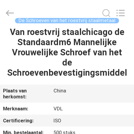
VEDALI
HARDWARE
CO.,
LTD.
All
De Schroeven van het roestvrij staalmetaal
Rights
Reserved.
Van roestvrij staalchicago de
HUIS
Standaardm6 Mannelijke
PRODUCTEN
Vrouwelijke Schroef van het
de
ONGEVEER
Schroevenbevestigingsmiddel
ONS
Plaats van
China
herkomst:
FABRIEKSREIS
Merknaam:
VDL
KWALITEITSCONTROLE
Certificering:
ISO
Min. bestelaantal:
500 stuks